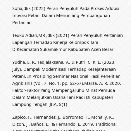
Sofia,dkk (2022) Peran Penyuluh Pada Proses Adopsi
Inovasi Petani Dalam Menunjang Pembangunan
Pertanian
Teuku Adian,MR ,dkk (2021) Peran Penyuluh Pertanian
Lapangan Terhadap Kinerja Kelompok Tani
DiKecamatan Sukamakmur Kabupaten Aceh Besar
Yudha, E. P., Tedjalaksana, V., & Putri, C. K. E. (2023,
July). Dampak Modernisasi Terhadap Kesejahteraan
Petani. In Prosiding Seminar Nasional Hasil Penelitian
Agribisnis (Vol. 7, No. 1, pp. 62-67).Marza, A. R. 2020.
Faktor-Faktor Yang Mempengaruhu Minat Pemuda
Dalam Melanjutkan Usaha Tani Padi Di Kabupaten
Lampung Tengah. JIIA, 8(1)
Zapico, F., Hernandez, J., Borromeo, T., Mcnally, K.,
Dizon, J., Baños, L., & Fernando, E. 2019. Traditional
Agro-ecosystems in the Southern Philippines :